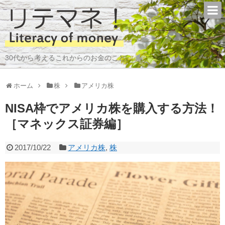
30代から考えるこれからのお金のこと。
ホーム
株
アメリカ株
NISA枠でアメリカ株を購入する方法！
［マネックス証券編］
2017/10/22
アメリカ株
,
株