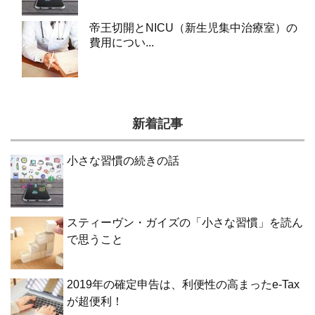
帝王切開とNICU（新生児集中治療室）の
費用につい...
新着記事
小さな習慣の続きの話
スティーヴン・ガイズの「小さな習慣」を読ん
で思うこと
2019年の確定申告は、利便性の高まったe-Tax
が超便利！