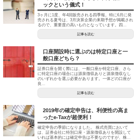
ックという儀式！
3ヶ月に1度、年4回販売される四季報。特に6月に発
売される夏号は、3月決算企業の来期予想が掲載され
るので、重要度の高いものとなっています。四...
記事を読む
口座開設時に選ぶのは特定口座と一
般口座どちら？
証券口座を開く際には、一般口座か特定口座、さら
に特定口座の場合には源泉徴収ありと源泉徴収なし
のいずれかを選ぶ必要があります。一体どの口座が
良...
記事を読む
2019年の確定申告は、利便性の高ま
ったe-Taxが超便利！
確定申告の季節になりました。 株式売買において
は、証券会社に特別口座・源泉徴収ありを開設して
いれば基本的には確定申告は不要なのですが、株...