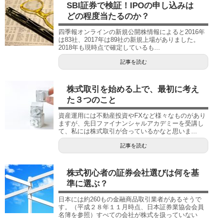
SBI証券で検証！IPOの申し込みは
どの程度当たるのか？
四季報オンラインの新規公開株情報によると2016年
は83社、2017年は89社の新規上場がありました。
2018年も現時点で確定しているも...
記事を読む
株式取引を始める上で、最初に考え
た３つのこと
資産運用には不動産投資やFXなど様々なものがあり
ますが、先日ファイナンシャルアカデミーを受講し
て、私には株式取引が合っているかなと思いま...
記事を読む
株式初心者の証券会社選びは何を基
準に選ぶ？
日本には約260もの金融商品取引業者があるそうで
す。（平成２８年１１月時点、日本証券業協会会員
名簿を参照）すべての会社が株式を扱っていない