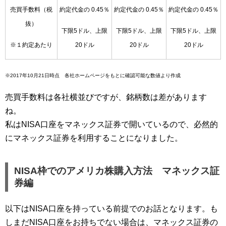
売買手数料（税
約定代金の 0.45％
約定代金の 0.45％
約定代金の 0.45％
抜）
下限5ドル、上限
下限5ドル、上限
下限5ドル、上限
※１約定あたり
20ドル
20ドル
20ドル
※
2017
年
10
月
21
日時点 各社ホームページをもとに確認可能な数値より作成
売買手数料は各社横並びですが、銘柄数は差があります
ね。
私はNISA口座をマネックス証券で開いているので、必然的
にマネックス証券を利用することになりました。
NISA枠でのアメリカ株購入方法 マネックス証
券編
以下はNISA口座を持っている前提でのお話となります。も
しまだNISA口座をお持ちでない場合は、マネックス証券の