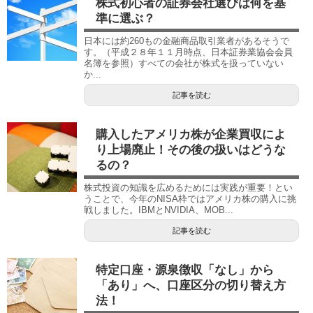
株式初心者の証券会社選びは何を基
準に選ぶ？
日本には約260もの金融商品取引業者があるそうで
す。（平成２８年１１月時点、日本証券業協会会員
名簿を参照）すべての会社が株式を扱っていない
か...
記事を読む
購入したアメリカ株が企業買収によ
り上場廃止！その後の扱いはどうな
るの？
株式投資の知識を広めるためには実践が重要！とい
うことで、今年のNISA枠ではアメリカ株の購入に挑
戦しました。IBMとNVIDIA、MOB...
記事を読む
特定口座・源泉徴収「なし」から
「あり」へ、口座区分の切り替え方
法！