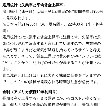
雇用統計（失業率と平均賃金上昇率）
雇用統計（速報値）は毎月第1金曜日のNY時間午前8時30分
に発表されます。
※日本時間21時30分（米・夏時間）、22時30分（米・冬時
間）
雇用統計では失業率と賃金上昇率に注目です。失業率は景
気に少し遅れて反応すると言われていますので、失業率の
上昇が続くようだと景気が減速し始めているサインと考え
られます。そして、賃金上昇は消費の伸びやインフレに結
び付くことから、利上げの可能性が高まることが予想され
ます。
景気減速と利上げはともに大きく株価に影響を与えますの
で、この２つの指標が発表される時期は注意が必要です。
金利（アメリカ債権10年利回り）
長期金利が上昇すると資金調達にかかるコストが高くなる
為、個人の消費や企業の設備投資が抑制され、景気の潮目