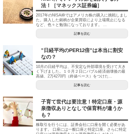
法！［マネックス証券編］
2017年のNISA枠ではアメリカ株の購入に挑戦しまし
た。購入した銘柄が企業買収により上場廃止になる
など、色々と勉強になっております。 ...
記事を読む
”日経平均のPER12倍”は本当に割安
なの？
10月の日経平均は、不安定な外部環境を受けて大き
く下げました。１０月２日にバブル経済崩壊後の最
高値、2万4270円（終値ベース）をつけた...
記事を読む
子育て世代は要注意！特定口座・源
泉徴収ありとなしで保育料が違うか
も？
株取引を行うには、証券会社に口座を開く必要があ
ります。 口座には一般口座と特定口座、さらに特定