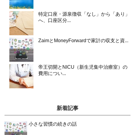
特定口座・源泉徴収「なし」から「あり」
へ、口座区分...
ZaimとMoneyForwardで家計の収支と資...
帝王切開とNICU（新生児集中治療室）の
費用につい...
新着記事
小さな習慣の続きの話