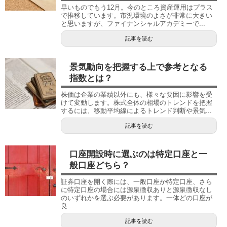
早いものでもう12月。今のところ資産運用はプラス
で推移しています。市況環境のよさが非常に大きい
と思いますが、ファイナンシャルアカデミーで...
記事を読む
景気動向を把握する上で参考となる
指数とは？
株価は企業の業績以外にも、様々な要因に影響を受
けて変動します。株式全体の相場のトレンドを把握
するには、移動平均線によるトレンド判断や景気...
記事を読む
口座開設時に選ぶのは特定口座と一
般口座どちら？
証券口座を開く際には、一般口座か特定口座、さら
に特定口座の場合には源泉徴収ありと源泉徴収なし
のいずれかを選ぶ必要があります。一体どの口座が
良...
記事を読む