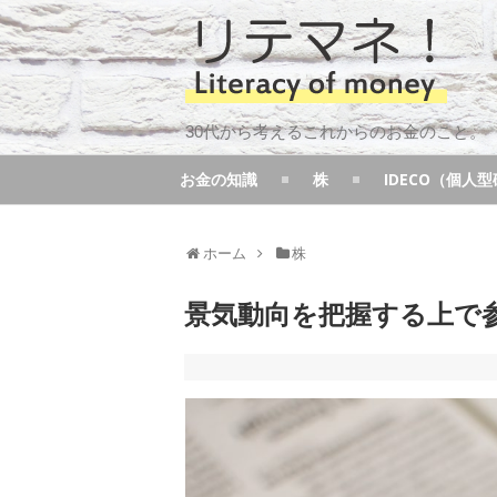
30代から考えるこれからのお金のこと。
お金の知識
株
IDECO（個人
ホーム
株
景気動向を把握する上で