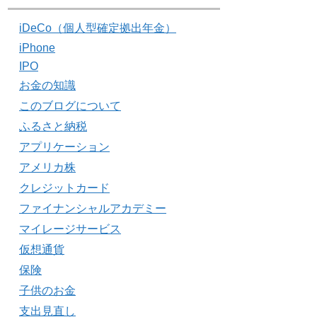
iDeCo（個人型確定拠出年金）
iPhone
IPO
お金の知識
このブログについて
ふるさと納税
アプリケーション
アメリカ株
クレジットカード
ファイナンシャルアカデミー
マイレージサービス
仮想通貨
保険
子供のお金
支出見直し