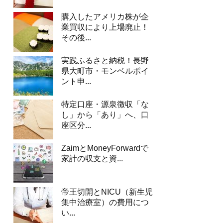
購入したアメリカ株が企
業買収により上場廃止！
その後...
実践ふるさと納税！長野
県大町市・モンベルポイ
ント申...
特定口座・源泉徴収「な
し」から「あり」へ、口
座区分...
ZaimとMoneyForwardで
家計の収支と資...
帝王切開とNICU（新生児
集中治療室）の費用につ
い...