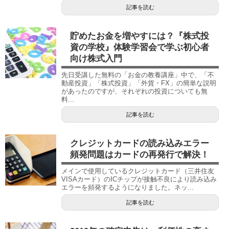
記事を読む
貯めたお金を増やすには？『株式投
資の学校』体験学習会で学ぶ初心者
向け株式入門
先日受講した無料の「お金の教養講座」中で、「不
動産投資」「株式投資」「外貨・FX」の簡単な説明
があったのですが、それぞれの投資についても無
料...
記事を読む
クレジットカードの読み込みエラー
頻発問題はカードの再発行で解決！
メインで使用しているクレジットカード（三井住友
VISAカード）のICチップが接触不良により読み込み
エラーを頻発するようになりました。ネッ...
記事を読む