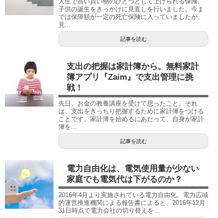
人生で高い買い物のひとつとして上げられる保険。
子供の誕生をきっかけに見直しを行いました。今ま
では保障額が一定の死亡保険に入っていましたが、
見...
記事を読む
支出の把握は家計簿から。無料家計
簿アプリ『Zaim』で支出管理に挑
戦！
先日、お金の教養講座を受けて思ったこと。それ
は、支出をきっちり把握するために家計簿をつける
ことです。家計簿を始めるにあたって、自身が家計
簿を...
記事を読む
電力自由化は、電気使用量が少ない
家庭でも電気代は下がるのか？
2016年4月より実施されている電力自由化。電力広域
的運営推進機関による報告書によると、2016年12月
31日時点で電力会社の切り替えを...