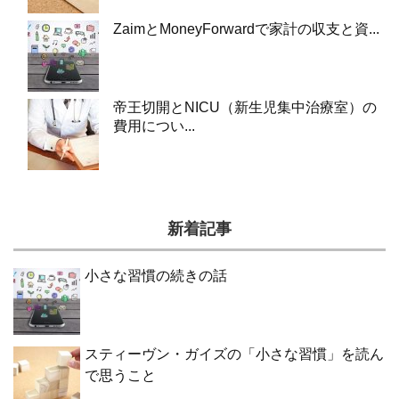
ZaimとMoneyForwardで家計の収支と資...
帝王切開とNICU（新生児集中治療室）の
費用につい...
新着記事
小さな習慣の続きの話
スティーヴン・ガイズの「小さな習慣」を読ん
で思うこと